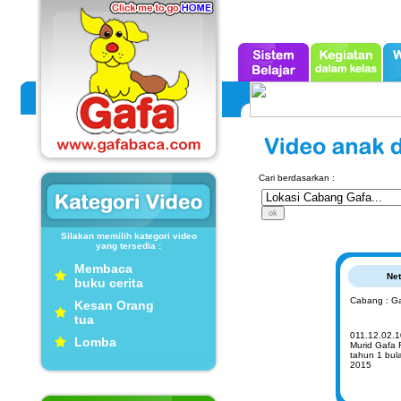
Cari berdasarkan :
Silakan memilih kategori video
yang tersedia :
Membaca
Net
buku cerita
Cabang : G
Kesan Orang
tua
011.12.02.1
Lomba
Murid Gafa
tahun 1 bul
2015