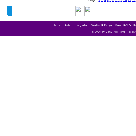
Home
:
Sistem
:
Kegiatan
:
Waktu & Biaya
:
Guru GAFA
:
K
© 2026 by Gafa. All Rights Reserv