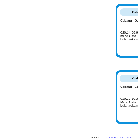
Gal
Cabang : Ga
020.14.09.6
murid Gafa 
bulan.rekam
Kezi
Cabang : Ga
020.13.10.3
Murid Gafa 
bulan.rekam
Page :
1
2
3
4
5
6
7
8
9
10
11
12