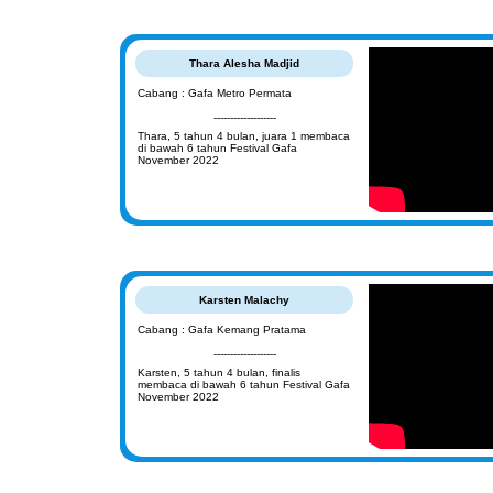
Thara Alesha Madjid
Cabang : Gafa Metro Permata
-------------------
Thara, 5 tahun 4 bulan, juara 1 membaca
di bawah 6 tahun Festival Gafa
November 2022
Karsten Malachy
Cabang : Gafa Kemang Pratama
-------------------
Karsten, 5 tahun 4 bulan, finalis
membaca di bawah 6 tahun Festival Gafa
November 2022