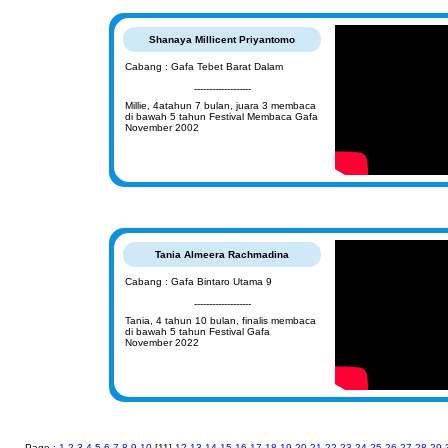
Shanaya Millicent Priyantomo
Cabang : Gafa Tebet Barat Dalam
-------------------
Millie, 4atahun 7 bulan, juara 3 membaca
di bawah 5 tahun Festival Membaca Gafa
November 2002
Tania Almeera Rachmadina
Cabang : Gafa Bintaro Utama 9
-------------------
Tania, 4 tahun 10 bulan, finalis membaca
di bawah 5 tahun Festival Gafa
November 2022
Page :
1
2
3
4
5
6
7
8
9
10
[11]
12
13
14
15
16
17
18
19
20
21
22
23
24
25
26
27
28
29