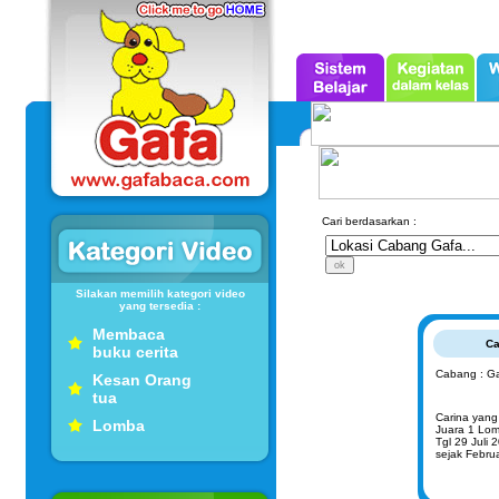
Cari berdasarkan :
Silakan memilih kategori video
yang tersedia :
Membaca
Ca
buku cerita
Cabang : G
Kesan Orang
tua
Carina yang 
Lomba
Juara 1 Lo
Tgl 29 Juli 
sejak Febru