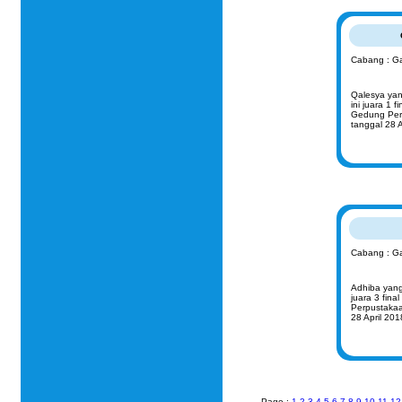
Cabang : Ga
Qalesya yan
ini juara 1 
Gedung Per
tanggal 28 A
Cabang : G
Adhiba yang
juara 3 fin
Perpustakaa
28 April 201
Page :
1
2
3
4
5
6
7
8
9
10
11
12