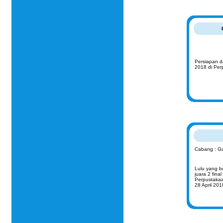
Persiapan 
2018 di Per
Cabang : G
Lulu yang be
juara 2 fin
Perpustakaa
28 April 201